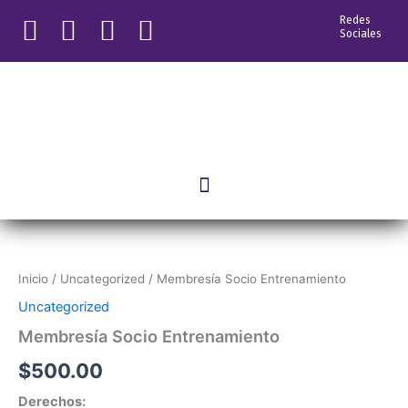
Ir
Redes
al
Sociales
contenido
Membresía
Socio
Entrenamiento
Inicio
/
Uncategorized
/ Membresía Socio Entrenamiento
cantidad
Uncategorized
Membresía Socio Entrenamiento
$
500.00
Derechos: